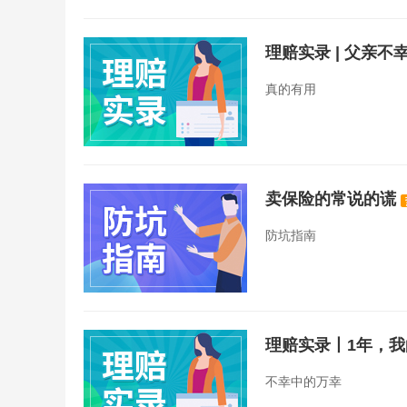
理赔实录 | 父亲
真的有用
卖保险的常说的谎
防坑指南
理赔实录丨1年，
不幸中的万幸