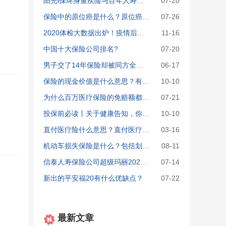
阳光i保终身重疾险与百年人寿康惠保哪款好
07-20
保险中的原位癌是什么？原位癌的理赔条件差别大吗？
07-26
2020体检大数据出炉！疫情后，这些指标异常人数增多！
11-16
中国十大保险公司排名?
07-20
男子交了14年保险却被同方全球人寿&ldquo;拒赔&rdquo;？什么情况？进来吃瓜
06-17
保险的现金价值是什么意思？有什么作用？怎么算？
10-10
为什么百万医疗保险的免赔额都是1万/年？
07-21
投保前必读丨关于健康告知，你想知道的都在这里了
10-10
直付医疗险什么意思？直付医疗险有什么作用？有哪些直付医疗险的产品？
03-16
机动车损失保险是什么？包括划痕、玻璃吗？有必要买吗？
08-11
信泰人寿保险公司超级玛丽2020max能买吗，有哪些优点和缺点，多少钱
07-14
新出的平安福20有什么优缺点？
07-22
最新文章