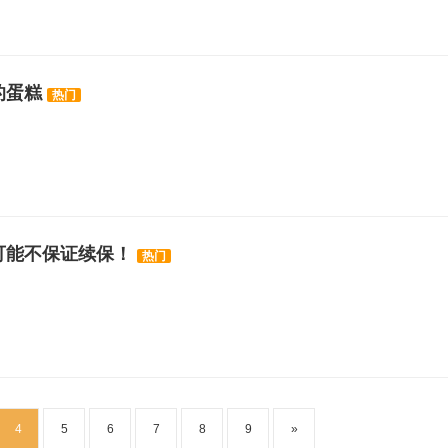
的蛋糕
热门
可能不保证续保！
热门
4
5
6
7
8
9
»