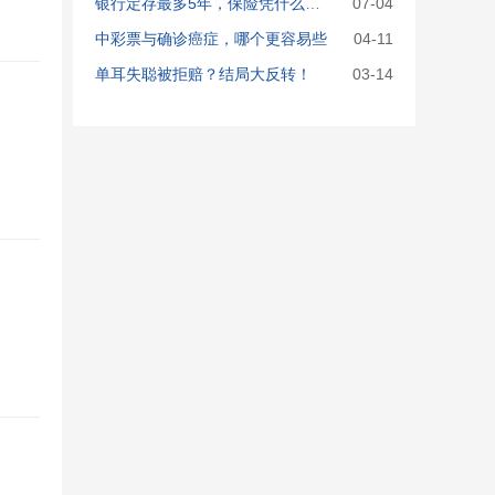
银行定存最多5年，保险凭什么能锁定终身利率？
07-04
中彩票与确诊癌症，哪个更容易些
04-11
单耳失聪被拒赔？结局大反转！
03-14