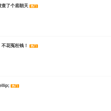
被查了个底朝天
热门
，不花冤枉钱！
热门
lip;
热门