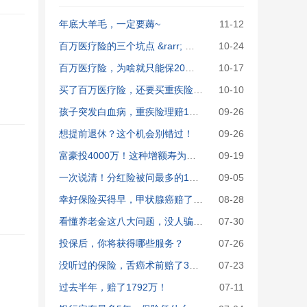
年底大羊毛，一定要薅~
11-12
百万医疗险的三个坑点 &rarr; 文末有福利
10-24
百万医疗险，为啥就只能保20年？
10-17
买了百万医疗险，还要买重疾险吗？
10-10
孩子突发白血病，重疾险理赔120万！
09-26
想提前退休？这个机会别错过！
09-26
富豪投4000万！这种增额寿为何被疯抢？
09-19
一次说清！分红险被问最多的10大问题
09-05
幸好保险买得早，甲状腺癌赔了64万！
08-28
看懂养老金这八大问题，没人骗得了你！
07-30
投保后，你将获得哪些服务？
07-26
没听过的保险，舌癌术前赔了37.5万！
07-23
过去半年，赔了1792万！
07-11