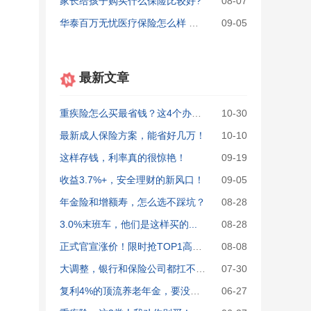
家长给孩子购买什么保险比较好?
08-07
华泰百万无忧医疗保险怎么样 有什么特点？
09-05
最新文章
重疾险怎么买最省钱？这4个办法你必须知道！
10-30
最新成人保险方案，能省好几万！
10-10
这样存钱，利率真的很惊艳！
09-19
收益3.7%+，安全理财的新风口！
09-05
年金险和增额寿，怎么选不踩坑？
08-28
3.0%末班车，他们是这样买的...
08-28
正式官宣涨价！限时抢TOP1高收益方案！
08-08
大调整，银行和保险公司都扛不住了！
07-30
复利4%的顶流养老年金，要没了！
06-27