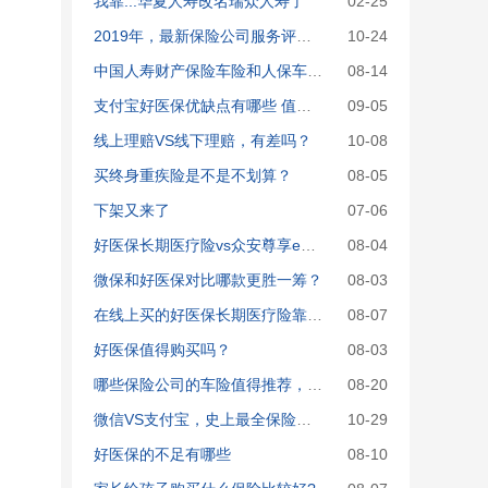
我靠...华夏人寿改名瑞众人寿了
02-25
2019年，最新保险公司服务评价排行！
10-24
中国人寿财产保险车险和人保车险哪个更好些？ 求助
08-14
支付宝好医保优缺点有哪些 值不值得买？
09-05
线上理赔VS线下理赔，有差吗？
10-08
买终身重疾险是不是不划算？
08-05
下架又来了
07-06
好医保长期医疗险vs众安尊享e生，哪个好
08-04
微保和好医保对比哪款更胜一筹？
08-03
在线上买的好医保长期医疗险靠谱吗？缺点有哪些？
08-07
好医保值得购买吗？
08-03
哪些保险公司的车险值得推荐，中国人寿和人保哪个好？
08-20
微信VS支付宝，史上最全保险对比！
10-29
好医保的不足有哪些
08-10