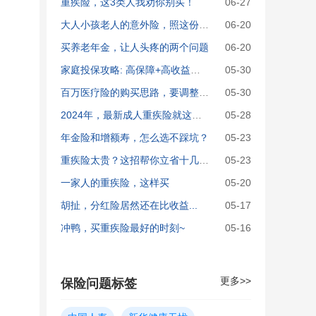
重疾险，这3类人我劝你别买！
06-27
大人小孩老人的意外险，照这份攻略买就对了!
06-20
买养老年金，让人头疼的两个问题
06-20
家庭投保攻略: 高保障+高收益真实方案大公开！
05-30
百万医疗险的购买思路，要调整了！
05-30
2024年，最新成人重疾险就这么买
05-28
年金险和增额寿，怎么选不踩坑？
05-23
重疾险太贵？这招帮你立省十几万！
05-23
一家人的重疾险，这样买
05-20
胡扯，分红险居然还在比收益...
05-17
冲鸭，买重疾险最好的时刻~
05-16
更多>>
保险问题标签