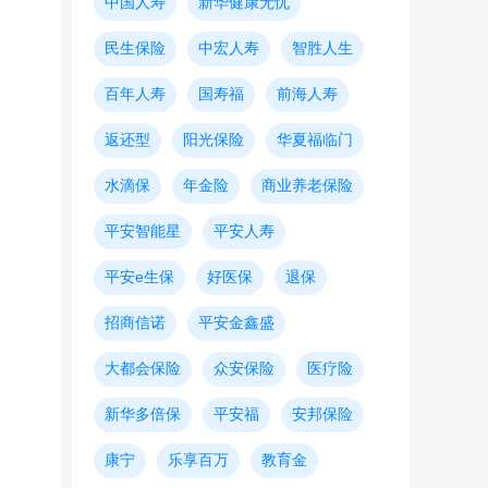
中国人寿
新华健康无忧
民生保险
中宏人寿
智胜人生
百年人寿
国寿福
前海人寿
返还型
阳光保险
华夏福临门
水滴保
年金险
商业养老保险
平安智能星
平安人寿
平安e生保
好医保
退保
招商信诺
平安金鑫盛
大都会保险
众安保险
医疗险
新华多倍保
平安福
安邦保险
康宁
乐享百万
教育金