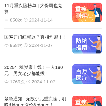
11月重疾险榜单 | 大保司也划
算！
850次
2024-11-14
国寿开门红就这？真相炸裂！！
958次
2024-11-07
2025年穗岁康上线！一人180
元，男女老少都能投！
1769次
2024-11-07
紧急通知 | 无敌少儿重疾险，明
晚&ldquo;涨价&rdquo;！