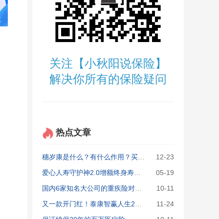
关注【小秋阳说保险】
解决你所有的保险疑问
热点文章
穗岁康是什么？有什么作用？买了穗岁康还要买百万医疗险吗？
12-23
爱心人寿守护神2.0增额终身寿险：复利高达3.6%可信吗？
05-19
国内6家知名大公司的重疾险对比，最值得买的原来是它！
10-11
又一款开门红！泰康智赢人生2020年金保险收益、优缺点大揭秘
11-24