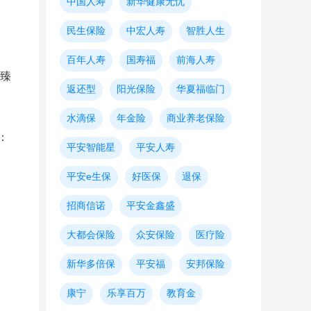
中国人寿
新华健康无忧
民生保险
中宏人寿
智胜人生
百年人寿
国寿福
前海人寿
足臻
返还型
阳光保险
华夏福临门
水滴保
年金险
商业养老保险
：
平安智能星
平安人寿
平安e生保
好医保
退保
招商信诺
平安金鑫盛
大都会保险
众安保险
医疗险
新华多倍保
平安福
安邦保险
康宁
乐享百万
教育金