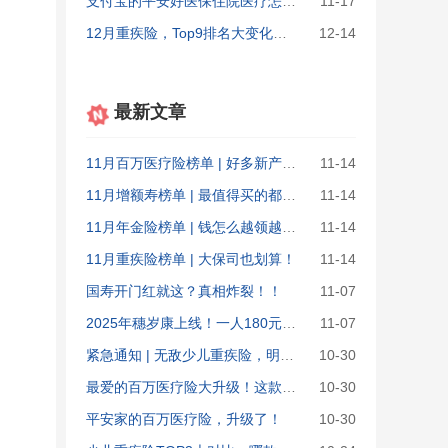
支付宝的平安好医保住院医疗怎么样？和好医保长期医疗哪个值得买
11-17
12月重疾险，Top9排名大变化！第一名距下架仅剩4天...
12-14
最新文章
11月百万医疗险榜单 | 好多新产品升级！
11-14
11月增额寿榜单 | 最值得买的都在这了！
11-14
11月年金险榜单 | 钱怎么越领越多？
11-14
11月重疾险榜单 | 大保司也划算！
11-14
国寿开门红就这？真相炸裂！！
11-07
2025年穗岁康上线！一人180元，男女老少都能投！
11-07
紧急通知 | 无敌少儿重疾险，明晚&ldquo;涨价&rdquo;！
10-30
最爱的百万医疗险大升级！这款慎买
10-30
平安家的百万医疗险，升级了！
10-30