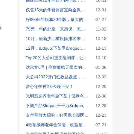
保证续保20年的百万医疗险，三大巨头pk，哪款最值得买？
10-11
仅售15天的华夏财富宝两全保险（分红型）测评：认真抢你就输了!
12-31
好医保6年版和20年版，最大的区别是这里
07-27
豁
79元一年的北京「京惠保」怎么样？要不要买？
11-02
10月，最新少儿重疾险排名来了！给娃买重疾险，我只推荐这4款
10-18
12月，&ldquo;下架季&rdquo;最后一期百万医疗险排名来袭！这6款抢疯了！
12-13
Top20的大公司重疾险测评，让人眼前一亮！
10-10
达尔文6号 | 癌症能赔无限次的重疾险，我找到了！
01-06
大公司2022开门红收益盘点，你被割韭菜了吗？
12-02
爱心守护神2.0今晚下架！
12-20
光明慧选养老年金下架 | 仅剩今天，抢高端养老社区入住资格！
12-30
下架产品&ldquo;千千万&rdquo;，唯这8款NO.1！
12-28
支付宝放大招啦！好医保长期医疗20年版怎么样？与好医保长期医疗比哪个更好？
12-23
4款顶级养老年金保险，收益超出你想象！
07-21