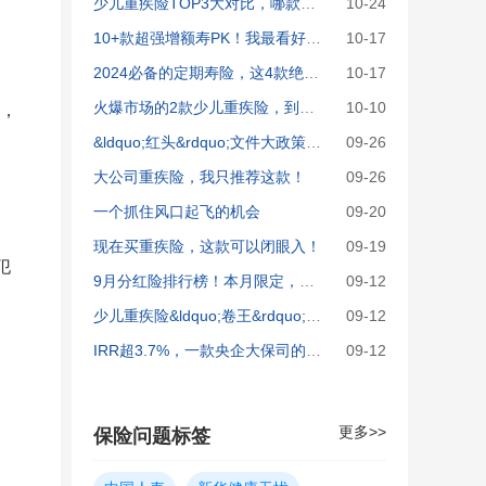
少儿重疾险TOP3大对比，哪款最值得买？
10-24
10+款超强增额寿PK！我最看好这3款
10-17
2024必备的定期寿险，这4款绝了！
10-17
火爆市场的2款少儿重疾险，到底哪个好？
10-10
，
&ldquo;红头&rdquo;文件大政策！高收益紧急盘点！
09-26
大公司重疾险，我只推荐这款！
09-26
。
一个抓住风口起飞的机会
09-20
现在买重疾险，这款可以闭眼入！
09-19
犯
9月分红险排行榜！本月限定，随时撤离！
09-12
少儿重疾险&ldquo;卷王&rdquo;，又升级了！
09-12
IRR超3.7%，一款央企大保司的王炸分红险！
09-12
更多>>
保险问题标签