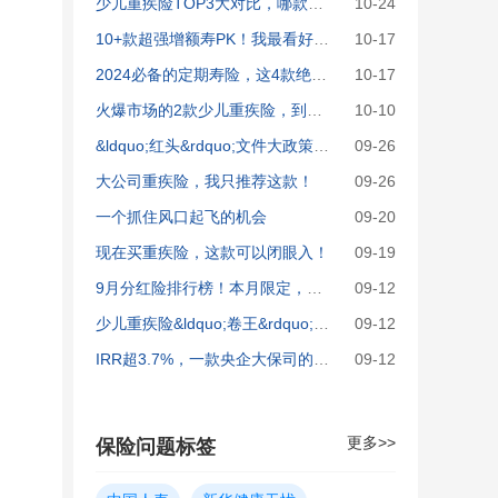
少儿重疾险TOP3大对比，哪款最值得买？
10-24
10+款超强增额寿PK！我最看好这3款
10-17
2024必备的定期寿险，这4款绝了！
10-17
火爆市场的2款少儿重疾险，到底哪个好？
10-10
&ldquo;红头&rdquo;文件大政策！高收益紧急盘点！
09-26
大公司重疾险，我只推荐这款！
09-26
一个抓住风口起飞的机会
09-20
现在买重疾险，这款可以闭眼入！
09-19
9月分红险排行榜！本月限定，随时撤离！
09-12
少儿重疾险&ldquo;卷王&rdquo;，又升级了！
09-12
IRR超3.7%，一款央企大保司的王炸分红险！
09-12
更多>>
保险问题标签