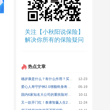
关注【小秋阳说保险】
解决你所有的保险疑问
热点文章
穗岁康是什么？有什么作用？买了穗岁康还要买百万医疗险吗？
12-23
爱心人寿守护神2.0增额终身寿险：复利高达3.6%可信吗？
05-19
国内6家知名大公司的重疾险对比，最值得买的原来是它！
10-11
又一款开门红！泰康智赢人生2020年金保险收益、优缺点大揭秘
11-24