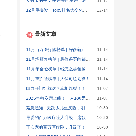
支付宝的平安好医保住院医疗怎么样？和好医保长期医疗哪个值得买
11-17
12月重疾险，Top9排名大变化！第一名距下架仅剩4天...
12-14
最新文章
容
11月百万医疗险榜单 | 好多新产品升级！
11-14
11月增额寿榜单 | 最值得买的都在这了！
11-14
11月年金险榜单 | 钱怎么越领越多？
11-14
11月重疾险榜单 | 大保司也划算！
11-14
国寿开门红就这？真相炸裂！！
11-07
2025年穗岁康上线！一人180元，男女老少都能投！
11-07
紧急通知 | 无敌少儿重疾险，明晚&ldquo;涨价&rdquo;！
10-30
最爱的百万医疗险大升级！这款慎买
10-30
平安家的百万医疗险，升级了！
10-30