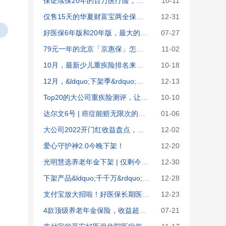
保证续保20年的百万医疗险，三大巨头pk，哪款最值得买？
10-11
仅售15天的华夏财富宝两全保险（分红型）测评：认真抢你就输了!
12-31
好医保6年版和20年版，最大的区别是这里
07-27
79元一年的北京「京惠保」怎么样？要不要买？
11-02
10月，最新少儿重疾险排名来了！给娃买重疾险，我只推荐这4款
10-18
12月，&ldquo;下架季&rdquo;最后一期百万医疗险排名来袭！这6款抢疯了！
12-13
Top20的大公司重疾险测评，让人眼前一亮！
10-10
达尔文6号 | 癌症能赔无限次的重疾险，我找到了！
01-06
大公司2022开门红收益盘点，你被割韭菜了吗？
12-02
爱心守护神2.0今晚下架！
12-20
光明慧选养老年金下架 | 仅剩今天，抢高端养老社区入住资格！
12-30
下架产品&ldquo;千千万&rdquo;，唯这8款NO.1！
12-28
支付宝放大招啦！好医保长期医疗20年版怎么样？与好医保长期医疗比哪个更好？
12-23
4款顶级养老年金保险，收益超出你想象！
07-21