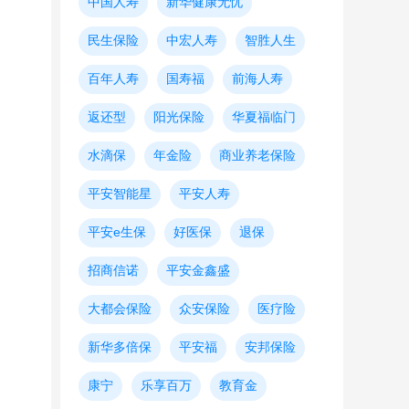
中国人寿
新华健康无忧
民生保险
中宏人寿
智胜人生
百年人寿
国寿福
前海人寿
返还型
阳光保险
华夏福临门
水滴保
年金险
商业养老保险
平安智能星
平安人寿
平安e生保
好医保
退保
招商信诺
平安金鑫盛
大都会保险
众安保险
医疗险
新华多倍保
平安福
安邦保险
康宁
乐享百万
教育金