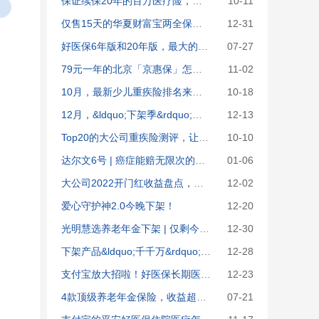
保证续保20年的百万医疗险，三大巨头pk，哪款最值得买？
10-11
仅售15天的华夏财富宝两全保险（分红型）测评：认真抢你就输了!
12-31
好医保6年版和20年版，最大的区别是这里
07-27
79元一年的北京「京惠保」怎么样？要不要买？
11-02
10月，最新少儿重疾险排名来了！给娃买重疾险，我只推荐这4款
10-18
12月，&ldquo;下架季&rdquo;最后一期百万医疗险排名来袭！这6款抢疯了！
12-13
Top20的大公司重疾险测评，让人眼前一亮！
10-10
达尔文6号 | 癌症能赔无限次的重疾险，我找到了！
01-06
大公司2022开门红收益盘点，你被割韭菜了吗？
12-02
爱心守护神2.0今晚下架！
12-20
光明慧选养老年金下架 | 仅剩今天，抢高端养老社区入住资格！
12-30
下架产品&ldquo;千千万&rdquo;，唯这8款NO.1！
12-28
支付宝放大招啦！好医保长期医疗20年版怎么样？与好医保长期医疗比哪个更好？
12-23
4款顶级养老年金保险，收益超出你想象！
07-21