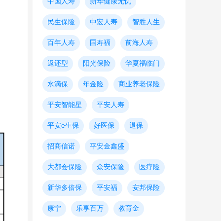
中国人寿
新华健康无忧
民生保险
中宏人寿
智胜人生
百年人寿
国寿福
前海人寿
返还型
阳光保险
华夏福临门
水滴保
年金险
商业养老保险
平安智能星
平安人寿
平安e生保
好医保
退保
招商信诺
平安金鑫盛
大都会保险
众安保险
医疗险
新华多倍保
平安福
安邦保险
康宁
乐享百万
教育金