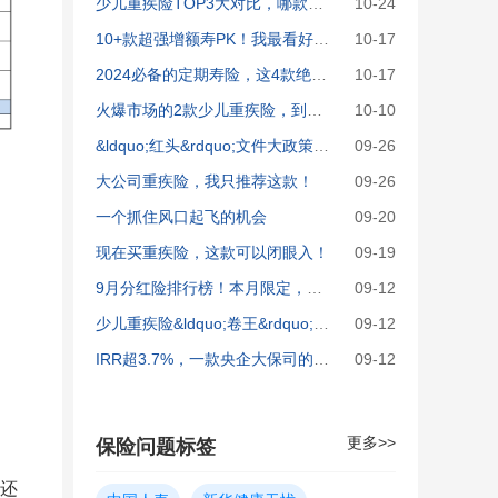
少儿重疾险TOP3大对比，哪款最值得买？
10-24
10+款超强增额寿PK！我最看好这3款
10-17
2024必备的定期寿险，这4款绝了！
10-17
火爆市场的2款少儿重疾险，到底哪个好？
10-10
&ldquo;红头&rdquo;文件大政策！高收益紧急盘点！
09-26
大公司重疾险，我只推荐这款！
09-26
一个抓住风口起飞的机会
09-20
现在买重疾险，这款可以闭眼入！
09-19
9月分红险排行榜！本月限定，随时撤离！
09-12
少儿重疾险&ldquo;卷王&rdquo;，又升级了！
09-12
IRR超3.7%，一款央企大保司的王炸分红险！
09-12
更多>>
保险问题标签
还