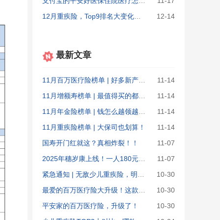
支付宝的平安好医保住院医疗怎么样？和好医保长期医疗哪个值得买
11-17
12月重疾险，Top9排名大变化！第一名距下架仅剩4天...
12-14
最新文章
11月百万医疗险榜单 | 好多新产品升级！
11-14
11月增额寿榜单 | 最值得买的都在这了！
11-14
11月年金险榜单 | 钱怎么越领越多？
11-14
11月重疾险榜单 | 大保司也划算！
11-14
国寿开门红就这？真相炸裂！！
11-07
2025年穗岁康上线！一人180元，男女老少都能投！
11-07
紧急通知 | 无敌少儿重疾险，明晚&ldquo;涨价&rdquo;！
10-30
最爱的百万医疗险大升级！这款慎买
10-30
平安家的百万医疗险，升级了！
10-30