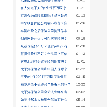
驾乘险和座位险买哪个更好？
11-01
有人知道平安的e生保百万医疗靠谱吗？有坑吗？
11-21
京东金融保险靠谱吗？是不是忽悠人的？看完这篇文章你就知道了！
01-13
中华联合保险公司靠不靠谱？实力怎么样？一文解读！
01-26
车辆出险之后保险公司拖延修车理赔怎么办？怎么投诉
11-01
创保网是什么，可以买车险吗？
09-18
众诚保险好不好？值得买吗？有什么问题要注意？
01-20
慧择保险好不好？合法吗？可信度如何？深度分析！
01-13
有在北部湾买过车险的朋友吗？怎么样？
11-01
太平洋保险公司和中国人保哪个好？谁实力更强？可以买哪家的产品？独家解析！
01-22
平安e生保2021百万医疗险值得投保吗？一文给出答案！
03-15
穗岁康值不值得买？是骗人的吗？
12-22
太平洋保险公司金佑人生终身寿险分红型A款2017怎么样？值得买吗？一文深度分析！
02-02
如意行驾乘人员组合保险有什么优缺点
05-14