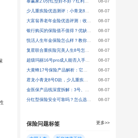
泰赢家2.0分红型好不好？红利能否如期到账？
08-07
少儿重疾险优选测评：小青龙8号D款保障与服务价值剖析
08-07
大富翁养老年金险优选评测：收益明细、产品亮点与投保指引汇总
08-07
银行购买的保险值不值得？优缺点解析与避坑必读
08-07
悦活人生年金保险怎么样？教你按需选对版本
08-07
复星联合重疾险完美人生8号怎么样？适合哪些人购买？
08-07
超级玛丽16号pro成人能否入手？给孩子选重疾险该看哪些要点？
08-07
保
大黄蜂17号保险产品解析：它来自哪家保险公司，性价比如何？
08-07
君龙小青龙8号D款，少儿重疾险值不值？一文说清
08-07
金医保产品线深度拆解：3号、少儿高端与防癌医疗险如何选？
08-07
分红型保险安全可靠吗？怎么选？哪些产品性价比高？
08-07
性
更多>>
保险问题标签