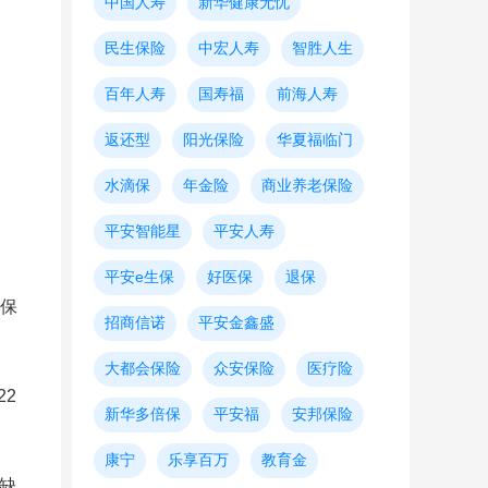
中国人寿
新华健康无忧
民生保险
中宏人寿
智胜人生
百年人寿
国寿福
前海人寿
返还型
阳光保险
华夏福临门
水滴保
年金险
商业养老保险
平安智能星
平安人寿
平安e生保
好医保
退保
保
招商信诺
平安金鑫盛
大都会保险
众安保险
医疗险
2
新华多倍保
平安福
安邦保险
康宁
乐享百万
教育金
缺