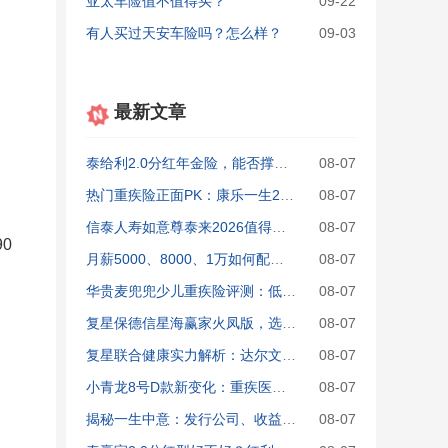
亚太车险值不值得买？
09-22
有人买过天安车险吗？怎么样？
09-03
最新文章
泰给利2.0分红年金险，能否撑起养老生活？成人保障配置要点
08-07
热门重疾险正面PK：康乐一生2026与达尔文12号性价比分析
08-07
信泰人寿如意尊泰来2026值得买吗？养老替代性全解读
08-07
0
月薪5000、8000、1万如何配重疾险？2026年三套方案供你抄作业
08-07
华贵麦兜兜少儿重疾险评测：低价高保额，定期保障新标杆
08-07
复星保德信星海赢家火凤版，选购攻略：值不值？哪里入手？
08-07
复星联合健康实力解析：达尔文、完美人生、妈咪保贝为何人人都在买？
08-07
小青龙8号D款新变化：重疾医疗金免费送，保费直降
08-07
揭秘一生中意：发行公司、收益率和购买方式的完整解答
08-07