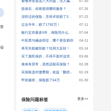
看懂养老金这八大问题，没人骗得了你！
07-30
投保后，你将获得哪些服务？
07-26
没听过的保险，舌癌术前赔了37.5万！
07-23
过去半年，赔了1792万！
07-11
常
银行定存最多5年，保险凭什么能锁定终身利率？
07-04
中彩票与确诊癌症，哪个更容易些
04-11
会
单耳失聪被拒赔？结局大反转！
03-14
买了惠民保的，不得不面对这些问题
03-06
身体有异常，居然还能买保险？
02-28
买保险选对缴费期，收益「翻倍」
02-19
甲状腺癌，保险赔了64万
01-30
更多>>
保险问题标签