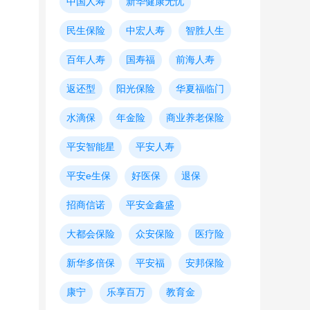
中国人寿
新华健康无忧
民生保险
中宏人寿
智胜人生
百年人寿
国寿福
前海人寿
返还型
阳光保险
华夏福临门
水滴保
年金险
商业养老保险
平安智能星
平安人寿
平安e生保
好医保
退保
招商信诺
平安金鑫盛
大都会保险
众安保险
医疗险
新华多倍保
平安福
安邦保险
康宁
乐享百万
教育金