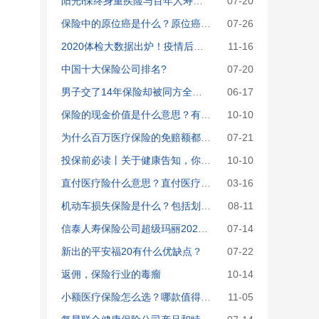
阳光i保终身重疾险与百年人寿康惠保哪款好
07-20
保险中的原位癌是什么？原位癌的理赔条件差别大吗？
07-26
2020体检大数据出炉！疫情后，这些指标异常人数增多！
11-16
中国十大保险公司排名?
07-20
男子交了14年保险却被同方全球人寿&ldquo;拒赔&rdquo;？什么情况？进来吃瓜
06-17
保险的现金价值是什么意思？有什么作用？怎么算？
10-10
为什么百万医疗保险的免赔额都是1万/年？
07-21
投保前必读丨关于健康告知，你想知道的都在这里了
10-10
直付医疗险什么意思？直付医疗险有什么作用？有哪些直付医疗险的产品？
03-16
机动车损失保险是什么？包括划痕、玻璃吗？有必要买吗？
08-11
信泰人寿保险公司超级玛丽2020max能买吗，有哪些优点和缺点，多少钱
07-14
新出的平安福20有什么优缺点？
07-22
返佣，保险行业的毒瘤
10-14
小额医疗保险怎么选？哪款值得买？看这里！
11-05