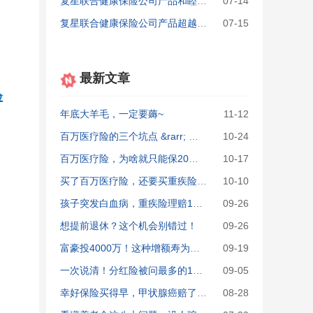
复星联合健康保险公司产品和睦家一年保费多少钱？
07-14
复星联合健康保险公司产品超越保2020能买吗，怎么买？
07-15
最新文章
险
年底大羊毛，一定要薅~
11-12
百万医疗险的三个坑点 &rarr; 文末有福利
10-24
百万医疗险，为啥就只能保20年？
10-17
买了百万医疗险，还要买重疾险吗？
10-10
孩子突发白血病，重疾险理赔120万！
09-26
想提前退休？这个机会别错过！
09-26
富豪投4000万！这种增额寿为何被疯抢？
09-19
一次说清！分红险被问最多的10大问题
09-05
幸好保险买得早，甲状腺癌赔了64万！
08-28