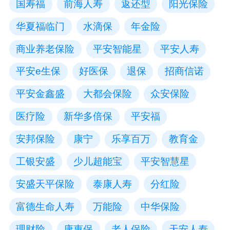
国寿福
前海人寿
返还型
阳光保险
华夏福临门
水滴保
年金险
商业养老保险
平安智能星
平安人寿
平安e生保
好医保
退保
招商信诺
平安金鑫盛
大都会保险
众安保险
医疗险
新华多倍保
平安福
安邦保险
康宁
乐享百万
教育金
工银安盛
少儿超能宝
平安智慧星
安盛天平保险
泰康人寿
分红险
富德生命人寿
万能险
中华保险
理财险
康惠保
老人保险
天安人寿