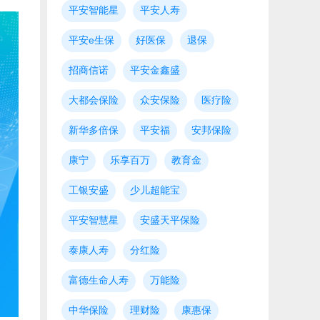
平安智能星
平安人寿
平安e生保
好医保
退保
招商信诺
平安金鑫盛
大都会保险
众安保险
医疗险
新华多倍保
平安福
安邦保险
康宁
乐享百万
教育金
工银安盛
少儿超能宝
平安智慧星
安盛天平保险
泰康人寿
分红险
富德生命人寿
万能险
中华保险
理财险
康惠保