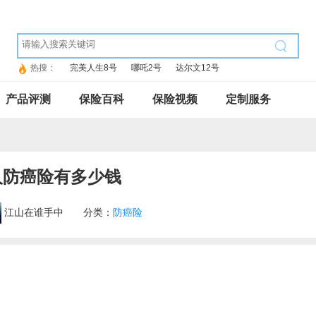
热搜：
完美人生8号
哪吒2号
达尔文12号
产品评测
保险百科
保险视频
定制服务
人防癌险有多少钱
江山在谁手中
分类：
防癌险