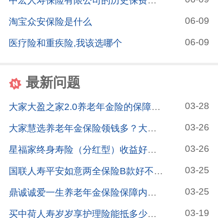
中宏人寿保险有限公司的历史保费规模
06-09
淘宝众安保险是什么
06-09
医疗险和重疾险,我该选哪个
最新问题
03-28
大家大盈之家2.0养老年金险的保障内容有哪些？大家大盈之家2.0养老年金险适合给6570岁的人买吗？一文分析！
03-26
大家慧选养老年金保险领钱多？大家慧选养老年金保险保障好？注意它适合这些人投保！
03-26
星福家终身寿险（分红型）收益好不好呢？用孩子的压岁钱投保进行理财怎么样？
03-25
国联人寿平安如意两全保险B款好不好？国联人寿平安如意两全保险B款值得入手吗？看看买过的人怎么说！
03-25
鼎诚诚爱一生养老年金保险保障内容是什么？鼎诚诚爱一生养老年金保险有哪些优缺点？这篇文章告诉你！
03-19
买中荷人寿岁岁享护理险能抵多少税？买越多抵税越多吗？