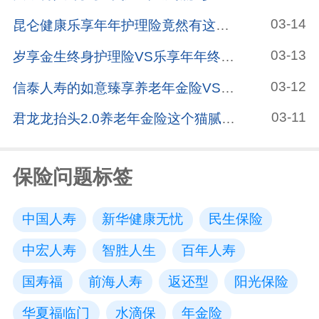
03-14
昆仑健康乐享年年护理险竟然有这样的暗坑，连保险公司都没发现
03-13
岁享金生终身护理险VS乐享年年终身护理险，有什么区别？哪款更值得买？
03-12
信泰人寿的如意臻享养老年金险VS信泰如意致享养老年金险，有哪些区别？哪个更值得买？
03-11
君龙龙抬头2.0养老年金险这个猫腻不得不看，小心买亏了
保险问题标签
中国人寿
新华健康无忧
民生保险
中宏人寿
智胜人生
百年人寿
国寿福
前海人寿
返还型
阳光保险
华夏福临门
水滴保
年金险