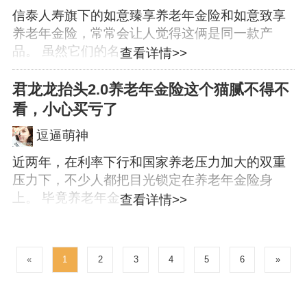
信泰人寿旗下的如意臻享养老年金险和如意致享
养老年金险，常常会让人觉得这俩是同一款产
品。 虽然它们的名...
查看详情>>
君龙龙抬头2.0养老年金险这个猫腻不得不
看，小心买亏了
逗逼萌神
近两年，在利率下行和国家养老压力加大的双重
压力下，不少人都把目光锁定在养老年金险身
上。 毕竟养老年金...
查看详情>>
«
1
2
3
4
5
6
»