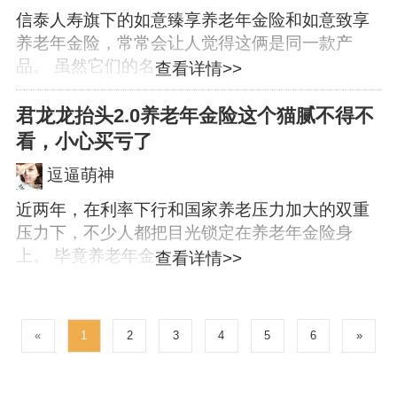
信泰人寿旗下的如意臻享养老年金险和如意致享
养老年金险，常常会让人觉得这俩是同一款产
品。 虽然它们的名...
查看详情>>
君龙龙抬头2.0养老年金险这个猫腻不得不
看，小心买亏了
逗逼萌神
近两年，在利率下行和国家养老压力加大的双重
压力下，不少人都把目光锁定在养老年金险身
上。 毕竟养老年金...
查看详情>>
«
1
2
3
4
5
6
»