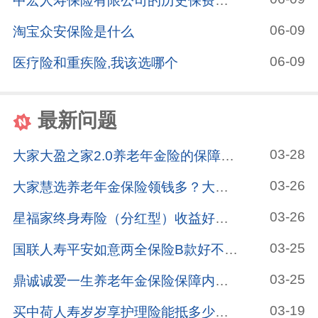
中宏人寿保险有限公司的历史保费规模
06-09
淘宝众安保险是什么
06-09
医疗险和重疾险,我该选哪个
最新问题
03-28
大家大盈之家2.0养老年金险的保障内容有哪些？大家大盈之家2.0养老年金险适合给6570岁的人买吗？一文分析！
03-26
大家慧选养老年金保险领钱多？大家慧选养老年金保险保障好？注意它适合这些人投保！
03-26
星福家终身寿险（分红型）收益好不好呢？用孩子的压岁钱投保进行理财怎么样？
03-25
国联人寿平安如意两全保险B款好不好？国联人寿平安如意两全保险B款值得入手吗？看看买过的人怎么说！
03-25
鼎诚诚爱一生养老年金保险保障内容是什么？鼎诚诚爱一生养老年金保险有哪些优缺点？这篇文章告诉你！
03-19
买中荷人寿岁岁享护理险能抵多少税？买越多抵税越多吗？