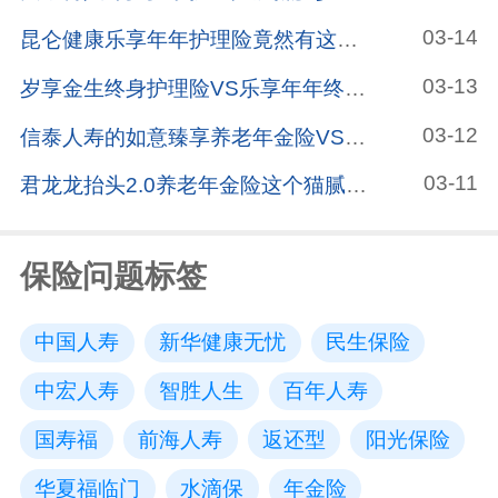
03-14
昆仑健康乐享年年护理险竟然有这样的暗坑，连保险公司都没发现
03-13
岁享金生终身护理险VS乐享年年终身护理险，有什么区别？哪款更值得买？
03-12
信泰人寿的如意臻享养老年金险VS信泰如意致享养老年金险，有哪些区别？哪个更值得买？
03-11
君龙龙抬头2.0养老年金险这个猫腻不得不看，小心买亏了
保险问题标签
中国人寿
新华健康无忧
民生保险
中宏人寿
智胜人生
百年人寿
国寿福
前海人寿
返还型
阳光保险
华夏福临门
水滴保
年金险