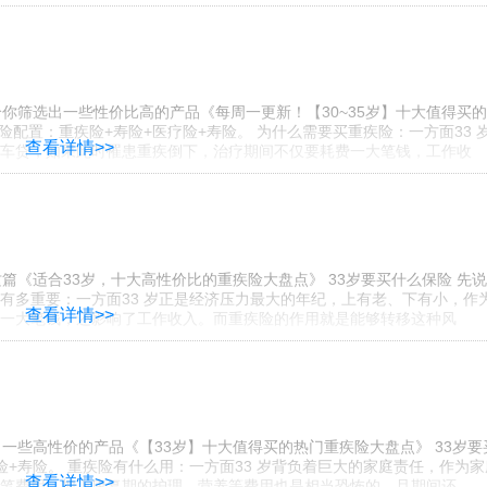
你筛选出一些性价比高的产品《每周一更新！【30~35岁】十大值得买
保险配置：重疾险+寿险+医疗险+寿险。 为什么需要买重疾险：一方面33 
查看详情>>
车贷，如果此时罹患重疾倒下，治疗期间不仅要耗费一大笔钱，工作收
《适合33岁，十大高性价比的重疾险大盘点》 33岁要买什么保险 先说
险有多重要：一方面33 岁正是经济压力最大的年纪，上有老、下有小，作
查看详情>>
一大笔钱，还影响了工作收入。而重疾险的作用就是能够转移这种风
一些高性价的产品《【33岁】十大值得买的热门重疾险大盘点》 33岁要
险+寿险。 重疾险有什么用：一方面33 岁背负着巨大的家庭责任，作为家
查看详情>>
笔费用，加上康复期的护理、营养等费用也是相当恐怖的，且期间还