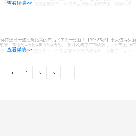
查看详情>>
、车贷，如果此时罹患重疾倒下，不仅需要高额的治疗费用，还影响了
你筛选出一些性价比高的产品《每周一更新！【30~35岁】十大值得买
险配置：重疾险+寿险+医疗险+寿险。 为什么需要买重疾险：一方面33 岁
查看详情>>
贷，如果此时罹患重疾倒下，不仅需要一大笔钱来治疗，还损失了期间
3
4
5
6
»