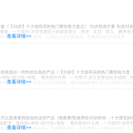
《【33岁】十大值得买的热门重疾险大盘点》 33岁投保方案 先说33
多重要：一方面33 岁背负着巨大的家庭责任，房贷、车贷、育儿、赡养老
查看详情>>
间不仅要耗费一大笔钱，工作收入还没有保障。而重疾险的作用就是
给你筛选出一些性价比高的产品《【33岁】十大值得买的热门重疾险大盘
险+寿险+医疗险+寿险。 重疾险的作用：一方面33 岁正是事业的关键期，
查看详情>>
耗费一大笔钱，工作收入还没有保障。重疾险的作用正是为了转移这种风
可以直接看我筛选的这些产品《熬夜整理|推荐给33岁的你，十大便宜好
保险配置：重疾险+寿险+医疗险+寿险。 重疾险有什么用：一方面33 岁背
查看详情>>
靠夫妻俩支撑，如果此时一方因重疾倒下，不仅需要一大笔钱来治疗，