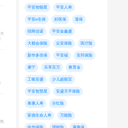
平安智能星
平安人寿
平安e生保
好医保
退保
招商信诺
平安金鑫盛
险大
的
大都会保险
众安保险
医疗险
新华多倍保
平安福
安邦保险
康宁
乐享百万
教育金
工银安盛
少儿超能宝
的
平安智慧星
安盛天平保险
泰康人寿
分红险
富德生命人寿
万能险
的热
中华保险
理财险
康惠保