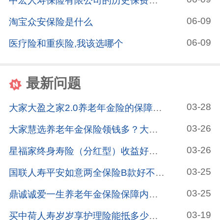
中宏人寿保险有限公司的历史保费规模
06-09
淘宝众安保险是什么
06-09
医疗险和重疾险,我该选哪个
最新问题
03-28
大家大盈之家2.0养老年金险的保障内容有哪些？大家大盈之家2.0养老年金险适合给6570岁的人买吗？一文分析！
03-26
大家慧选养老年金保险领钱多？大家慧选养老年金保险保障好？注意它适合这些人投保！
03-26
星福家终身寿险（分红型）收益好不好呢？用孩子的压岁钱投保进行理财怎么样？
03-25
国联人寿平安如意两全保险B款好不好？国联人寿平安如意两全保险B款值得入手吗？看看买过的人怎么说！
03-25
鼎诚诚爱一生养老年金保险保障内容是什么？鼎诚诚爱一生养老年金保险有哪些优缺点？这篇文章告诉你！
03-19
买中荷人寿岁岁享护理险能抵多少税？买越多抵税越多吗？