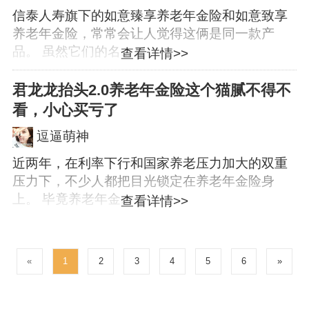
信泰人寿旗下的如意臻享养老年金险和如意致享
养老年金险，常常会让人觉得这俩是同一款产
品。 虽然它们的名...
查看详情>>
君龙龙抬头2.0养老年金险这个猫腻不得不
看，小心买亏了
逗逼萌神
近两年，在利率下行和国家养老压力加大的双重
压力下，不少人都把目光锁定在养老年金险身
上。 毕竟养老年金...
查看详情>>
«
1
2
3
4
5
6
»