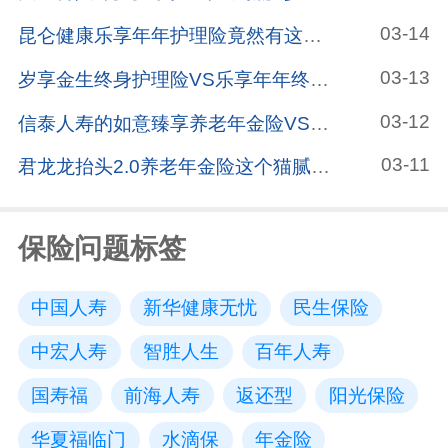
03-14
昆仑健康乐享年年护理险竟然有这样的暗坑，连保险公司都没发现
03-13
岁享金生终身护理险VS乐享年年终身护理险，有什么区别？哪款更值得买？
03-12
信泰人寿的如意臻享养老年金险VS信泰如意致享养老年金险，有哪些区别？哪个更值得买？
03-11
君龙龙抬头2.0养老年金险这个猫腻不得不看，小心买亏了
保险问题标签
中国人寿
新华健康无忧
民生保险
中宏人寿
智胜人生
百年人寿
国寿福
前海人寿
返还型
阳光保险
华夏福临门
水滴保
年金险