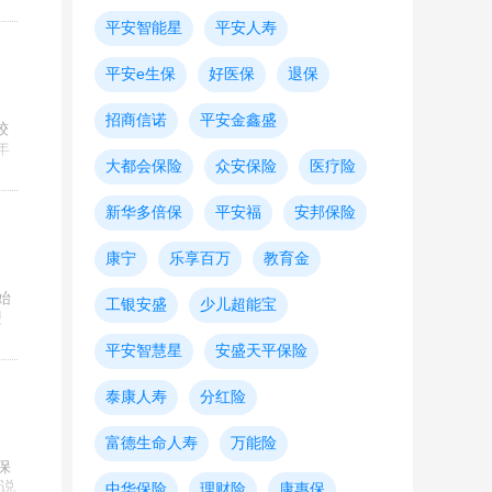
平安智能星
平安人寿
平安e生保
好医保
退保
招商信诺
平安金鑫盛
较
年
大都会保险
众安保险
医疗险
新华多倍保
平安福
安邦保险
康宁
乐享百万
教育金
始
工银安盛
少儿超能宝
便
平安智慧星
安盛天平保险
泰康人寿
分红险
富德生命人寿
万能险
保
说
中华保险
理财险
康惠保