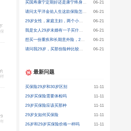
买国寿康宁定期好还是康宁终身重大疾病保险更好？本人29岁。
06-21
请问太平洋金佑人生这款保险怎么样？我29岁。想主要保意外和住院
06-21
29岁女性，家庭主妇，两个小孩，想为自己买一份平安人寿保险，能包含意外、医疗、理财的保险。
06-21
下
我是女人29岁未婚有一子买什么保险最有利
06-21
保
想买一份重疾和长期意外险，29岁，女，请懂的推荐一种。​
06-21
请问我29岁，买那份险种比较合适。买什么保险公司好一点
06-21
的
最新问题
样
买保险29岁和30岁区别
11-11
29岁买保险需要体检吗
11-11
29岁买保险应该买那种
11-11
29岁女如何买保险
11-11
9
年
26岁和29岁买保险价格一样吗
11-11