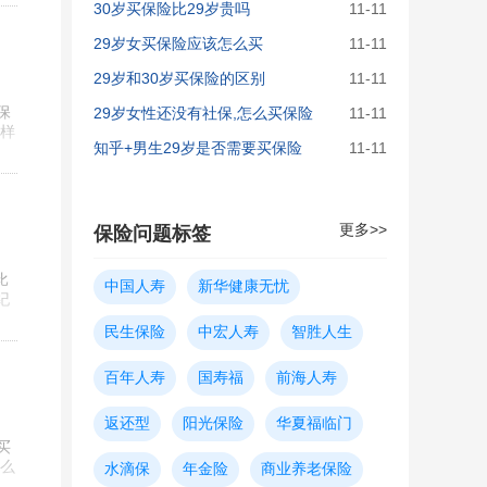
30岁买保险比29岁贵吗
11-11
29岁女买保险应该怎么买
11-11
29岁和30岁买保险的区别
11-11
保
29岁女性还没有社保,怎么买保险
11-11
样
知乎+男生29岁是否需要买保险
11-11
更多>>
保险问题标签
比
中国人寿
新华健康无忧
纪
民生保险
中宏人寿
智胜人生
百年人寿
国寿福
前海人寿
返还型
阳光保险
华夏福临门
买
么
水滴保
年金险
商业养老保险