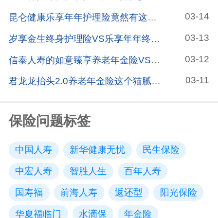
03-14
昆仑健康乐享年年护理险竟然有这样的暗坑，连保险公司都没发现
03-13
岁享金生终身护理险VS乐享年年终身护理险，有什么区别？哪款更值得买？
03-12
信泰人寿的如意臻享养老年金险VS信泰如意致享养老年金险，有哪些区别？哪个更值得买？
03-11
君龙龙抬头2.0养老年金险这个猫腻不得不看，小心买亏了
保险问题标签
中国人寿
新华健康无忧
民生保险
中宏人寿
智胜人生
百年人寿
国寿福
前海人寿
返还型
阳光保险
华夏福临门
水滴保
年金险