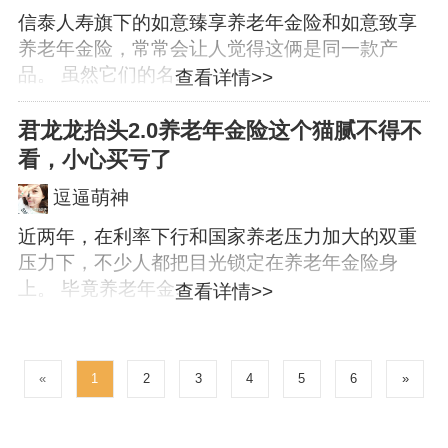
信泰人寿旗下的如意臻享养老年金险和如意致享
养老年金险，常常会让人觉得这俩是同一款产
品。 虽然它们的名...
查看详情>>
君龙龙抬头2.0养老年金险这个猫腻不得不
看，小心买亏了
逗逼萌神
近两年，在利率下行和国家养老压力加大的双重
压力下，不少人都把目光锁定在养老年金险身
上。 毕竟养老年金...
查看详情>>
«
1
2
3
4
5
6
»