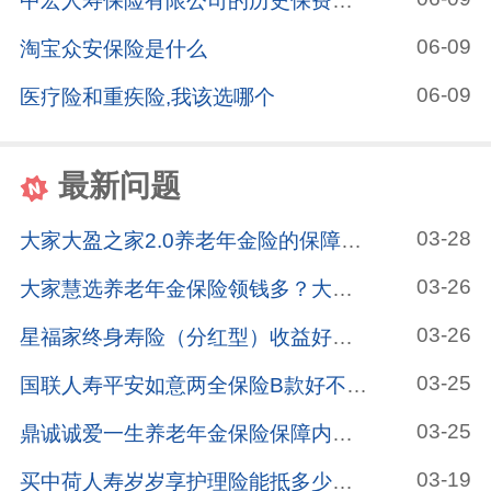
中宏人寿保险有限公司的历史保费规模
06-09
淘宝众安保险是什么
06-09
医疗险和重疾险,我该选哪个
最新问题
03-28
大家大盈之家2.0养老年金险的保障内容有哪些？大家大盈之家2.0养老年金险适合给6570岁的人买吗？一文分析！
03-26
大家慧选养老年金保险领钱多？大家慧选养老年金保险保障好？注意它适合这些人投保！
03-26
星福家终身寿险（分红型）收益好不好呢？用孩子的压岁钱投保进行理财怎么样？
03-25
国联人寿平安如意两全保险B款好不好？国联人寿平安如意两全保险B款值得入手吗？看看买过的人怎么说！
03-25
鼎诚诚爱一生养老年金保险保障内容是什么？鼎诚诚爱一生养老年金保险有哪些优缺点？这篇文章告诉你！
03-19
买中荷人寿岁岁享护理险能抵多少税？买越多抵税越多吗？