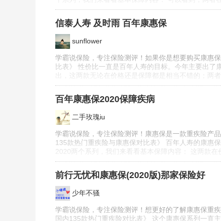
信泰人寿 及时雨 百年康惠保
sunflower
学霸说保险，专注保险测评！如果你是想要购买康惠保
比表》 性价比一直是百年人寿的目标。今年主要出了康
出，这两款无论在价格还是保障都是相当不错的；两者有其
百年康惠保2020保障疾病
二手玫瑰iu
学霸说保险，专注保险测评！康惠保是一款重疾险产品
135款热门重疾险与康惠保对比表》 百年人寿的康惠
2020两个系列，我们来看看基本保障内容： 这两款在
前行无忧和康惠保(2020版)那家保险好
少年不骚
学霸说保险，专注保险测评！想更好的了解康惠保重疾
国内135款热门重疾险对比表》 这个康惠保系列一直