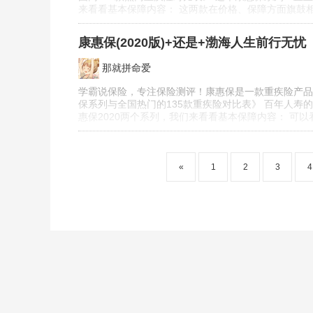
来看看基本保障内容： 这两款在价格、保障方面旗鼓相
康惠保(2020版)+还是+渤海人生前行无忧
那就拼命爱
学霸说保险，专注保险测评！康惠保是一款重疾险产品
保系列与全国热门的135款重疾险对比表》 百年人寿
惠保2020两个系列，我们来看看基本保障内容： 可
«
1
2
3
4