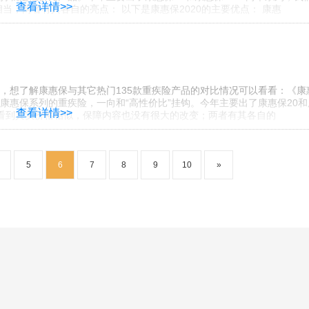
查看详情>>
当；两者有其各自的亮点： 以下是康惠保2020的主要优点： 康惠
，想了解康惠保与其它热门135款重疾险产品的对比情况可以看看：《康
的康惠保系列的重疾险，一向和“高性价比”挂钩。今年主要出了康惠保20和
查看详情>>
以看到其实价格相似，保障内容也没有很大的改变；两者有其各自的
5
6
7
8
9
10
»