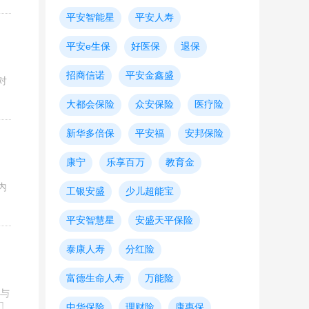
平安智能星
平安人寿
平安e生保
好医保
退保
招商信诺
平安金鑫盛
对
大都会保险
众安保险
医疗险
新华多倍保
平安福
安邦保险
康宁
乐享百万
教育金
内
工银安盛
少儿超能宝
平安智慧星
安盛天平保险
泰康人寿
分红险
富德生命人寿
万能险
与
们
中华保险
理财险
康惠保