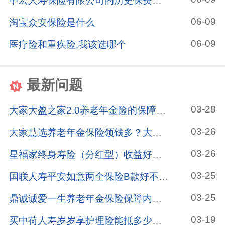
中宏人寿保险有限公司的历史保费规模
06-09
淘宝众安保险是什么
06-09
医疗险和重疾险,我该选哪个
最新问题
03-28
大家大盈之家2.0养老年金险的保障内容有哪些？大家大盈之家2.0养老年金险适合给6570岁的人买吗？一文分析！
03-26
大家慧选养老年金保险领钱多？大家慧选养老年金保险保障好？注意它适合这些人投保！
03-26
星福家终身寿险（分红型）收益好不好呢？用孩子的压岁钱投保进行理财怎么样？
03-25
国联人寿平安如意两全保险B款好不好？国联人寿平安如意两全保险B款值得入手吗？看看买过的人怎么说！
03-25
鼎诚诚爱一生养老年金保险保障内容是什么？鼎诚诚爱一生养老年金保险有哪些优缺点？这篇文章告诉你！
03-19
买中荷人寿岁岁享护理险能抵多少税？买越多抵税越多吗？