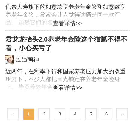
信泰人寿旗下的如意臻享养老年金险和如意致享
养老年金险，常常会让人觉得这俩是同一款产
品。 虽然它们的名...
查看详情>>
君龙龙抬头2.0养老年金险这个猫腻不得不
看，小心买亏了
逗逼萌神
近两年，在利率下行和国家养老压力加大的双重
压力下，不少人都把目光锁定在养老年金险身
上。 毕竟养老年金...
查看详情>>
«
1
2
3
4
5
6
»