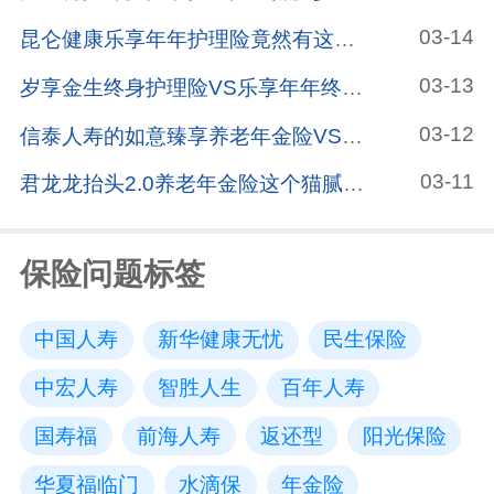
03-14
昆仑健康乐享年年护理险竟然有这样的暗坑，连保险公司都没发现
03-13
岁享金生终身护理险VS乐享年年终身护理险，有什么区别？哪款更值得买？
03-12
信泰人寿的如意臻享养老年金险VS信泰如意致享养老年金险，有哪些区别？哪个更值得买？
03-11
君龙龙抬头2.0养老年金险这个猫腻不得不看，小心买亏了
保险问题标签
中国人寿
新华健康无忧
民生保险
中宏人寿
智胜人生
百年人寿
国寿福
前海人寿
返还型
阳光保险
华夏福临门
水滴保
年金险